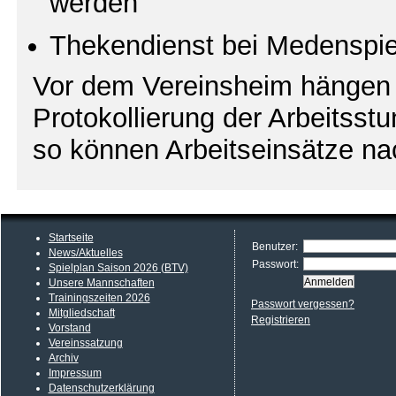
werden
Thekendienst bei Medenspie
Vor dem Vereinsheim hängen 
Protokollierung der Arbeitsstu
so können Arbeitseinsätze n
Startseite
Benutzer:
News/Aktuelles
Passwort:
Spielplan Saison 2026 (BTV)
Unsere Mannschaften
Trainingszeiten 2026
Passwort vergessen?
Mitgliedschaft
Registrieren
Vorstand
Vereinssatzung
Archiv
Impressum
Datenschutzerklärung