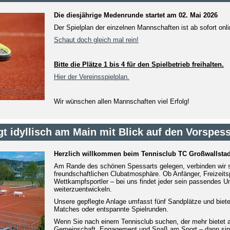
Die diesjährige Medenrunde startet am 02. Mai 2026
Der Spielplan der einzelnen Mannschaften ist ab sofort onl
Schaut doch gleich mal rein!
Bitte die Plätze 1 bis 4 für den Spielbetrieb freihalten.
Hier der Vereinsspielplan.
Wir wünschen allen Mannschaften viel Erfolg!
gt idyllisch am Main mit Blick auf den Vorspess
Herzlich willkommen beim Tennisclub TC Großwallstad
Am Rande des schönen Spessarts gelegen, verbinden wir sp
freundschaftlichen Clubatmosphäre. Ob Anfänger, Freizeitsp
Wettkampfsportler – bei uns findet jeder sein passendes 
weiterzuentwickeln.
Unsere gepflegte Anlage umfasst fünf Sandplätze und bietet
Matches oder entspannte Spielrunden.
Wenn Sie nach einem Tennisclub suchen, der mehr bietet a
Gemeinschaft, Engagement und Spaß am Sport – dann sind 