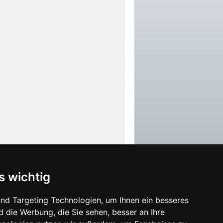
s wichtig
TC Großwallstadt 1978 e.V.
nd Targeting Technologien, um Ihnen ein besseres
Am Kehlpfad
d die Werbung, die Sie sehen, besser an Ihre
63868 Großwallstadt