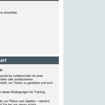
ine einsehbar.
art
t!
ortliche Leidenschaft mit einer
ieler oder ambitionierter
Umfeld, um Tennis zu genießen und sich
 ideale Bedingungen für Training,
ls nur Plätze zum Spielen – nämlich
Sie bei uns genau richtig.